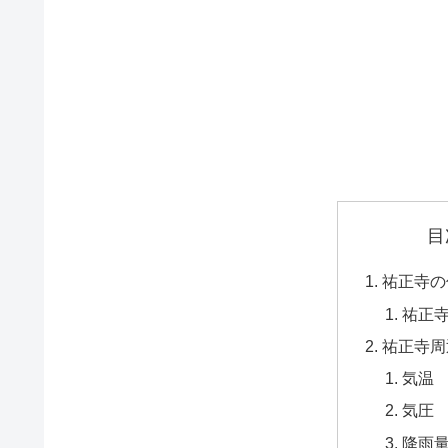
目
祐正寺の
祐正
祐正寺周
気温
気圧
降雨