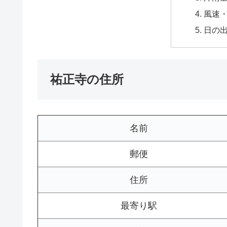
風速
日の
祐正寺の住所
名前
郵便
住所
最寄り駅