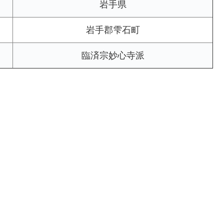
岩手県
岩手郡雫石町
臨済宗妙心寺派