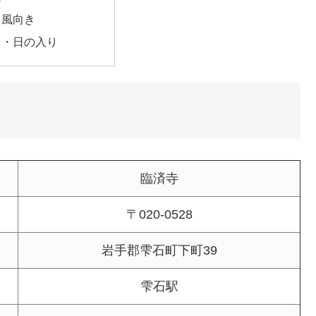
・風向き
出・日の入り
臨済寺
〒020-0528
岩手郡雫石町下町39
雫石駅