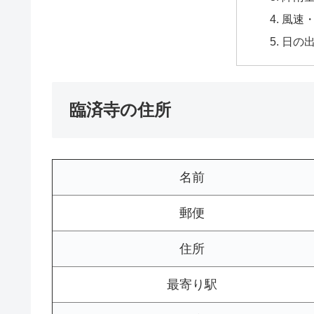
風速
日の
臨済寺の住所
名前
郵便
住所
最寄り駅