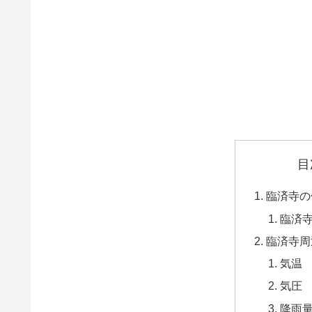
目
臨済寺の
臨済
臨済寺周
気温
気圧
降雨