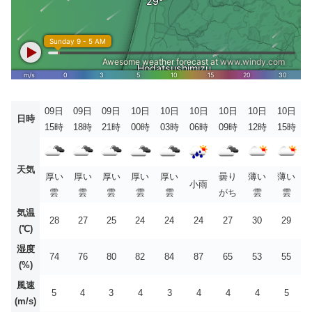
09日
09日
09日
10日
10日
10日
10日
10日
10日
日時
15時
18時
21時
00時
03時
06時
09時
12時
15時
天気
厚い
厚い
厚い
厚い
厚い
曇り
薄い
薄い
小雨
雲
雲
雲
雲
雲
がち
雲
雲
気温
28
27
25
24
24
24
27
30
29
(℃)
湿度
74
76
80
82
84
87
65
53
55
(%)
風速
5
4
3
4
3
4
4
4
5
(m/s)