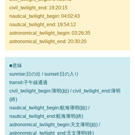
civil_twilight_end: 19:20:15
nautical_twilight_begin: 04:02:43
nautical_twilight_end: 19:54:12
astronomical_twilight_begin: 03:26:35
astronomical_twilight_end: 20:30:20
■意味
sunrise:日の出 / sunset:日の入り
transit:子午線通過
civil_twilight_begin:薄明(始) / civil_twilight_end:薄明
(終)
nautical_twilight_begin:航海薄明(始) /
nautical_twilight_end:航海薄明(終)
astronomical_twilight_begin:天文薄明(始) /
astronomical_twilight_end:天文薄明(終)