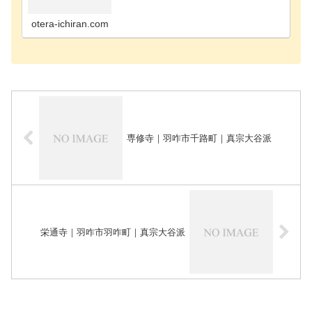
のお寺鳳珠郡能登町のお寺鳳珠郡穴水町のお寺河北
郡津幡町のお寺加賀市のお寺かほく市のお寺河北郡
内灘町のお…
otera-ichiran.com
専修寺｜羽咋市千路町｜真宗大谷派
栄通寺｜羽咋市羽咋町｜真宗大谷派