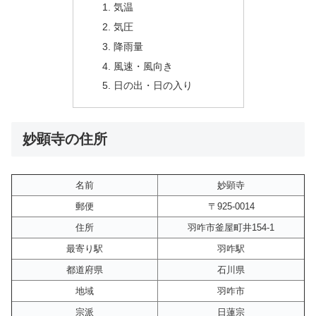
気温
気圧
降雨量
風速・風向き
日の出・日の入り
妙顕寺の住所
名前
妙顕寺
郵便
〒925-0014
住所
羽咋市釜屋町井154-1
最寄り駅
羽咋駅
都道府県
石川県
地域
羽咋市
宗派
日蓮宗