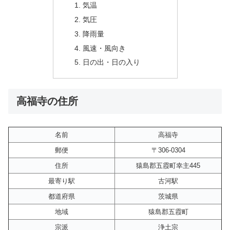
気温
気圧
降雨量
風速・風向き
日の出・日の入り
高福寺の住所
名前
高福寺
郵便
〒306-0304
住所
猿島郡五霞町幸主445
最寄り駅
古河駅
都道府県
茨城県
地域
猿島郡五霞町
宗派
浄土宗