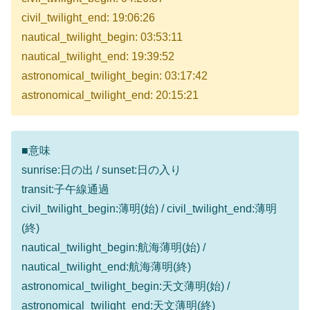
civil_twilight_end: 19:06:26
nautical_twilight_begin: 03:53:11
nautical_twilight_end: 19:39:52
astronomical_twilight_begin: 03:17:42
astronomical_twilight_end: 20:15:21
■意味
sunrise:日の出 / sunset:日の入り
transit:子午線通過
civil_twilight_begin:薄明(始) / civil_twilight_end:薄明
(終)
nautical_twilight_begin:航海薄明(始) /
nautical_twilight_end:航海薄明(終)
astronomical_twilight_begin:天文薄明(始) /
astronomical_twilight_end:天文薄明(終)