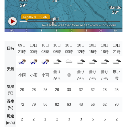
09日
10日
10日
10日
10日
10日
10日
10日
10日
日時
21時
00時
03時
06時
09時
12時
15時
18時
21時
天気
曇り
曇り
曇り
曇り
厚い
小雨
小雨
小雨
雲
がち
がち
がち
がち
雲
気温
29
28
25
26
30
32
32
28
25
(℃)
湿度
72
79
86
82
63
48
56
62
70
(%)
風速
2
2
1
2
3
3
5
5
2
(m/s)