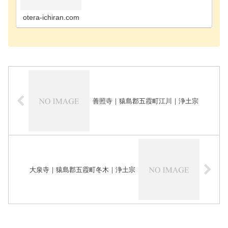
のお寺ひたちなか市のお寺東茨城郡城里町のお寺常
陸太田市のお寺常陸大宮市のお寺鉾田市のお寺日立
市のお寺稲…
otera-ichiran.com
善照寺｜猿島郡五霞町江川｜浄土宗
大泉寺｜猿島郡五霞町冬木｜浄土宗