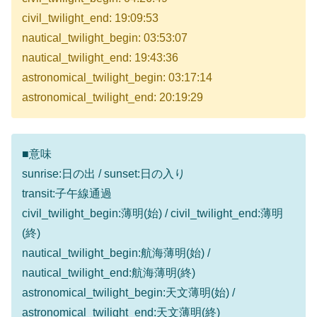
civil_twilight_end: 19:09:53
nautical_twilight_begin: 03:53:07
nautical_twilight_end: 19:43:36
astronomical_twilight_begin: 03:17:14
astronomical_twilight_end: 20:19:29
■意味
sunrise:日の出 / sunset:日の入り
transit:子午線通過
civil_twilight_begin:薄明(始) / civil_twilight_end:薄明
(終)
nautical_twilight_begin:航海薄明(始) /
nautical_twilight_end:航海薄明(終)
astronomical_twilight_begin:天文薄明(始) /
astronomical_twilight_end:天文薄明(終)