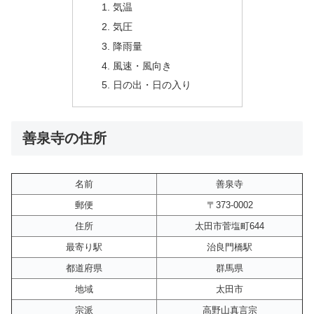
気温
気圧
降雨量
風速・風向き
日の出・日の入り
善泉寺の住所
名前
善泉寺
郵便
〒373-0002
住所
太田市菅塩町644
最寄り駅
治良門橋駅
都道府県
群馬県
地域
太田市
宗派
高野山真言宗