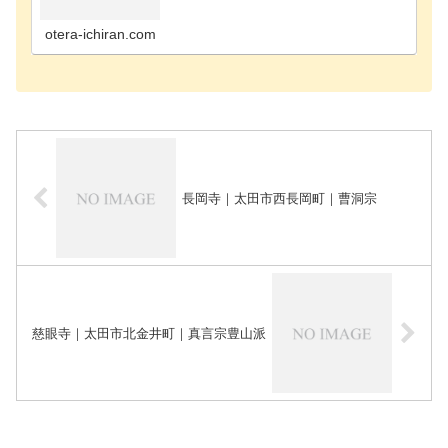
吾妻郡長野原町のお寺吾妻郡嬬恋村のお寺吾妻郡高
山村のお寺藤岡市のお寺安中市のお寺甘楽郡甘楽町
のお寺伊勢…
otera-ichiran.com
長岡寺｜太田市西長岡町｜曹洞宗
慈眼寺｜太田市北金井町｜真言宗豊山派