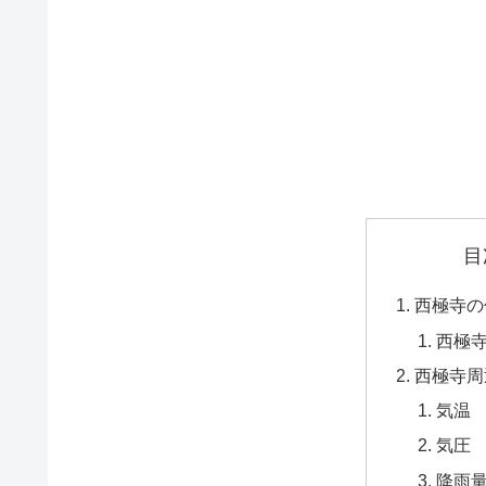
目
西極寺の
西極
西極寺周
気温
気圧
降雨