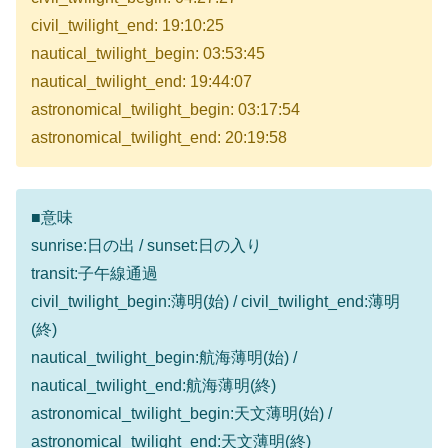
civil_twilight_end: 19:10:25
nautical_twilight_begin: 03:53:45
nautical_twilight_end: 19:44:07
astronomical_twilight_begin: 03:17:54
astronomical_twilight_end: 20:19:58
■意味
sunrise:日の出 / sunset:日の入り
transit:子午線通過
civil_twilight_begin:薄明(始) / civil_twilight_end:薄明
(終)
nautical_twilight_begin:航海薄明(始) /
nautical_twilight_end:航海薄明(終)
astronomical_twilight_begin:天文薄明(始) /
astronomical_twilight_end:天文薄明(終)