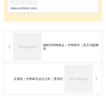
吾妻郡長野原町のお寺吾妻郡嬬恋村のお寺吾妻郡高
山村のお寺藤岡市のお寺安中市のお寺甘楽郡甘楽町
のお寺伊勢…
otera-ichiran.com
修験伊勢崎教会｜伊勢崎市｜真言宗醍醐
派
全東院｜伊勢崎市波志江町｜曹洞宗