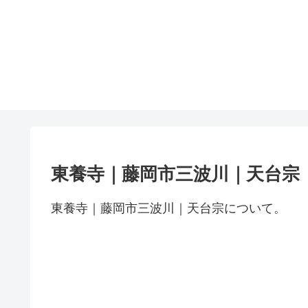
東養寺｜藤岡市三波川｜天台宗
東養寺｜藤岡市三波川｜天台宗について。