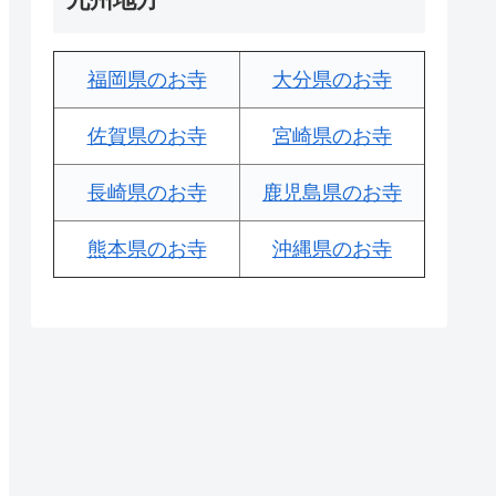
福岡県のお寺
大分県のお寺
佐賀県のお寺
宮崎県のお寺
長崎県のお寺
鹿児島県のお寺
熊本県のお寺
沖縄県のお寺