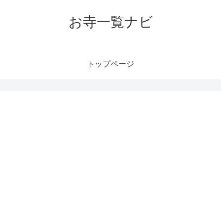
お寺一覧ナビ
トップページ