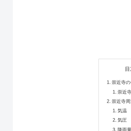
目
崇近寺の
崇近
崇近寺周
気温
気圧
降雨