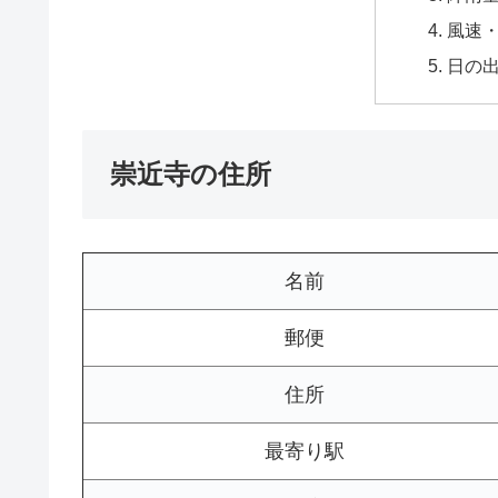
風速
日の
崇近寺の住所
名前
郵便
住所
最寄り駅