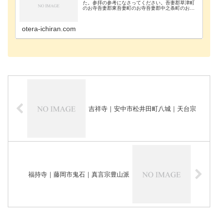
た。参拝の参考になさってください。吾妻郡草津町
のお寺吾妻郡東吾妻町のお寺吾妻郡中之条町のお寺
吾妻郡長野原町のお寺吾妻郡嬬恋村のお寺吾妻郡高
山村のお寺藤岡市のお寺安中市のお寺甘楽郡甘楽町
のお寺伊勢…
otera-ichiran.com
吉祥寺｜安中市松井田町八城｜天台宗
福持寺｜藤岡市鬼石｜真言宗豊山派