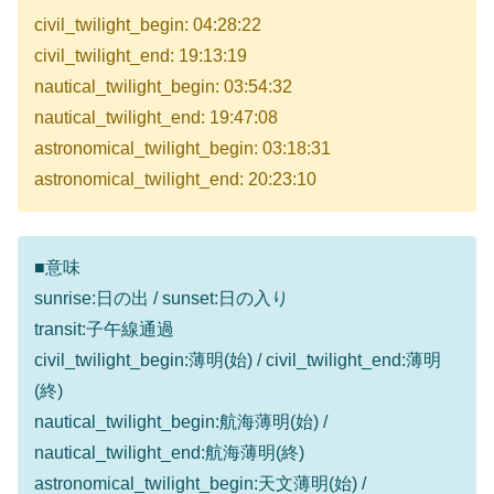
civil_twilight_begin: 04:28:22
civil_twilight_end: 19:13:19
nautical_twilight_begin: 03:54:32
nautical_twilight_end: 19:47:08
astronomical_twilight_begin: 03:18:31
astronomical_twilight_end: 20:23:10
■意味
sunrise:日の出 / sunset:日の入り
transit:子午線通過
civil_twilight_begin:薄明(始) / civil_twilight_end:薄明
(終)
nautical_twilight_begin:航海薄明(始) /
nautical_twilight_end:航海薄明(終)
astronomical_twilight_begin:天文薄明(始) /