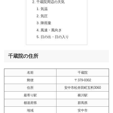
千蔵院周辺の天気
気温
気圧
降雨量
風速・風向き
日の出・日の入り
千蔵院の住所
名前
千蔵院
郵便
〒379-0302
住所
安中市松井田町五料3060
最寄り駅
横川駅
都道府県
群馬県
地域
安中市