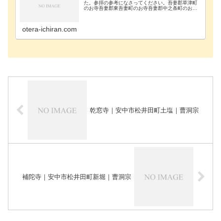
た。参拝の参考になさってください。吾妻郡草津町
のお寺吾妻郡東吾妻町のお寺吾妻郡中之条町のお寺
吾妻郡長野原町のお寺吾妻郡嬬恋村のお寺吾妻郡高
山村のお寺藤岡市のお寺安中市のお寺甘楽郡甘楽町
のお寺伊勢…
otera-ichiran.com
乾窓寺｜安中市松井田町土塩｜曹洞宗
補陀寺｜安中市松井田町新堀｜曹洞宗