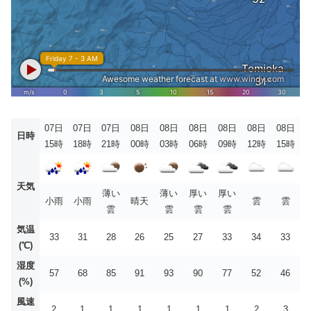
07日
07日
07日
08日
08日
08日
08日
08日
08日
日時
15時
18時
21時
00時
03時
06時
09時
12時
15時
天気
薄い
薄い
厚い
厚い
小雨
小雨
晴天
雲
雲
雲
雲
雲
雲
気温
33
31
28
26
25
27
33
34
33
(℃)
湿度
57
68
85
91
93
90
77
52
46
(%)
風速
2
1
1
1
1
1
1
2
3