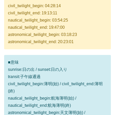
civil_twilight_begin: 04:28:14
civil_twilight_end: 19:13:11
nautical_twilight_begin: 03:54:25
nautical_twilight_end: 19:47:00
astronomical_twilight_begin: 03:18:23
astronomical_twilight_end: 20:23:01
■意味
sunrise:日の出 / sunset:日の入り
transit:子午線通過
civil_twilight_begin:薄明(始) / civil_twilight_end:薄明
(終)
nautical_twilight_begin:航海薄明(始) /
nautical_twilight_end:航海薄明(終)
astronomical_twilight_begin:天文薄明(始) /