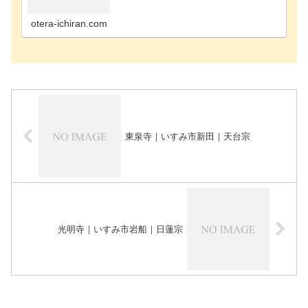
寺千葉市花見川区のお寺千葉市稲毛区のお寺千葉市
緑区のお寺千葉市若葉区のお寺長生郡長南町のお寺
長生郡長生…
otera-ichiran.com
東泉寺｜いすみ市新田｜天台宗
光明寺｜いすみ市岩船｜日蓮宗