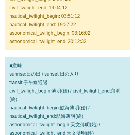
civil_twilight_end: 19:04:12
nautical_twilight_begin: 03:51:12
nautical_twilight_end: 19:37:22
astronomical_twilight_begin: 03:16:02
astronomical_twilight_end: 20:12:32
■意味
sunrise:日の出 / sunset:日の入り
transit:子午線通過
civil_twilight_begin:薄明(始) / civil_twilight_end:薄明
(終)
nautical_twilight_begin:航海薄明(始) /
nautical_twilight_end:航海薄明(終)
astronomical_twilight_begin:天文薄明(始) /
astronomical_twilight_end:天文薄明(終)