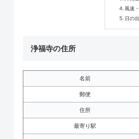
風速
日の
浄福寺の住所
名前
郵便
住所
最寄り駅