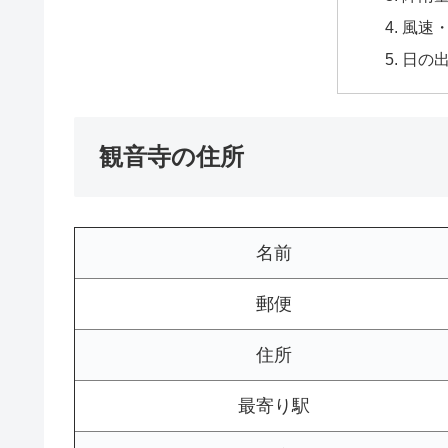
風速
日の
観音寺の住所
名前
郵便
住所
最寄り駅