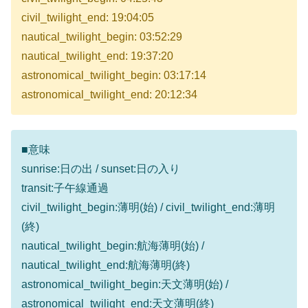
civil_twilight_end: 19:04:05
nautical_twilight_begin: 03:52:29
nautical_twilight_end: 19:37:20
astronomical_twilight_begin: 03:17:14
astronomical_twilight_end: 20:12:34
■意味
sunrise:日の出 / sunset:日の入り
transit:子午線通過
civil_twilight_begin:薄明(始) / civil_twilight_end:薄明
(終)
nautical_twilight_begin:航海薄明(始) /
nautical_twilight_end:航海薄明(終)
astronomical_twilight_begin:天文薄明(始) /
astronomical_twilight_end:天文薄明(終)