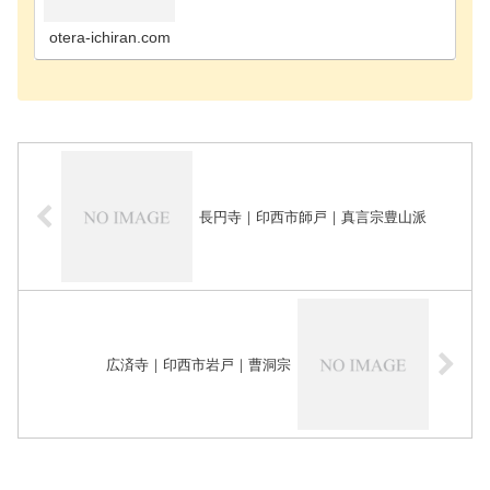
寺千葉市花見川区のお寺千葉市稲毛区のお寺千葉市
緑区のお寺千葉市若葉区のお寺長生郡長南町のお寺
長生郡長生…
otera-ichiran.com
長円寺｜印西市師戸｜真言宗豊山派
広済寺｜印西市岩戸｜曹洞宗