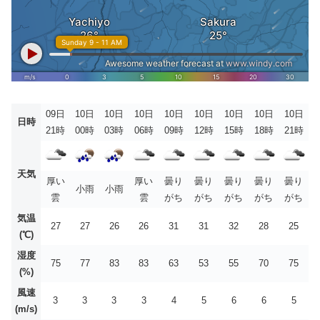
09日
10日
10日
10日
10日
10日
10日
10日
10日
日時
21時
00時
03時
06時
09時
12時
15時
18時
21時
天気
厚い
厚い
曇り
曇り
曇り
曇り
曇り
小雨
小雨
雲
雲
がち
がち
がち
がち
がち
気温
27
27
26
26
31
31
32
28
25
(℃)
湿度
75
77
83
83
63
53
55
70
75
(%)
風速
3
3
3
3
4
5
6
6
5
(m/s)