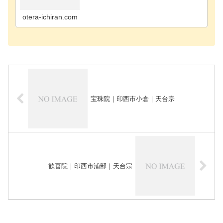
寺千葉市花見川区のお寺千葉市稲毛区のお寺千葉市
緑区のお寺千葉市若葉区のお寺長生郡長南町のお寺
長生郡長生…
otera-ichiran.com
宝珠院｜印西市小倉｜天台宗
歓喜院｜印西市浦部｜天台宗