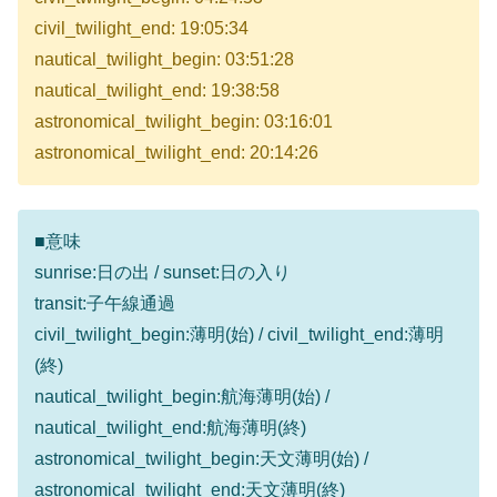
civil_twilight_end: 19:05:34
nautical_twilight_begin: 03:51:28
nautical_twilight_end: 19:38:58
astronomical_twilight_begin: 03:16:01
astronomical_twilight_end: 20:14:26
■意味
sunrise:日の出 / sunset:日の入り
transit:子午線通過
civil_twilight_begin:薄明(始) / civil_twilight_end:薄明
(終)
nautical_twilight_begin:航海薄明(始) /
nautical_twilight_end:航海薄明(終)
astronomical_twilight_begin:天文薄明(始) /
astronomical_twilight_end:天文薄明(終)