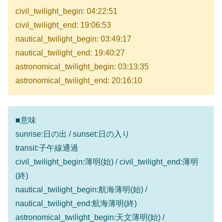
civil_twilight_begin: 04:22:51
civil_twilight_end: 19:06:53
nautical_twilight_begin: 03:49:17
nautical_twilight_end: 19:40:27
astronomical_twilight_begin: 03:13:35
astronomical_twilight_end: 20:16:10
■意味
sunrise:日の出 / sunset:日の入り
transit:子午線通過
civil_twilight_begin:薄明(始) / civil_twilight_end:薄明
(終)
nautical_twilight_begin:航海薄明(始) /
nautical_twilight_end:航海薄明(終)
astronomical_twilight_begin:天文薄明(始) /