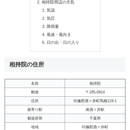
相持院周辺の天気
気温
気圧
降雨量
風速・風向き
日の出・日の入り
相持院の住所
名前
相持院
郵便
〒285-0914
住所
印旛郡酒々井町馬橋124-1
最寄り駅
南酒々井駅
都道府県
千葉県
地域
印旛郡酒々井町