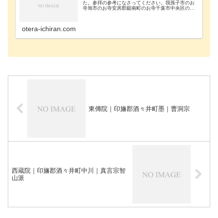
た。参拝の参考になさってください。我孫子市のお
寺旭市のお寺安房郡鋸南町のお寺千葉市中央区のお
寺千葉市花見川区のお寺千葉市稲毛区のお寺千葉市
緑区のお寺千葉市若葉区のお寺長生郡長南町のお寺
長生郡長生…
otera-ichiran.com
東傳院｜印旛郡酒々井町墨｜曹洞宗
西蔵院｜印旛郡酒々井町中川｜真言宗智
山派