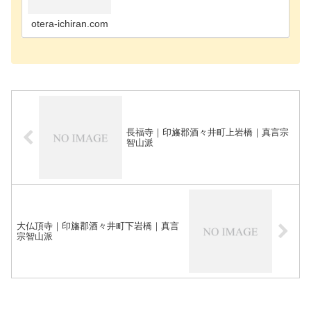
寺千葉市花見川区のお寺千葉市稲毛区のお寺千葉市
緑区のお寺千葉市若葉区のお寺長生郡長南町のお寺
長生郡長生…
otera-ichiran.com
長福寺｜印旛郡酒々井町上岩橋｜真言宗
智山派
大仏頂寺｜印旛郡酒々井町下岩橋｜真言
宗智山派