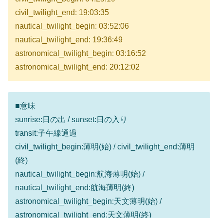
civil_twilight_end: 19:03:35
nautical_twilight_begin: 03:52:06
nautical_twilight_end: 19:36:49
astronomical_twilight_begin: 03:16:52
astronomical_twilight_end: 20:12:02
■意味
sunrise:日の出 / sunset:日の入り
transit:子午線通過
civil_twilight_begin:薄明(始) / civil_twilight_end:薄明
(終)
nautical_twilight_begin:航海薄明(始) /
nautical_twilight_end:航海薄明(終)
astronomical_twilight_begin:天文薄明(始) /
astronomical_twilight_end:天文薄明(終)