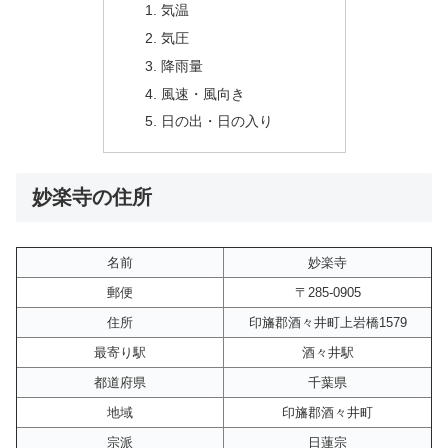
気温
気圧
降雨量
風速・風向き
日の出・日の入り
妙楽寺の住所
名前
妙楽寺
郵便
〒285-0905
住所
印旛郡酒々井町上岩橋1579
最寄り駅
酒々井駅
都道府県
千葉県
地域
印旛郡酒々井町
宗派
日蓮宗