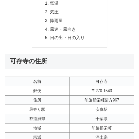
気温
気圧
降雨量
風速・風向き
日の出・日の入り
可存寺の住所
名前
可存寺
郵便
〒270-1543
住所
印旛郡栄町請方967
最寄り駅
安食駅
都道府県
千葉県
地域
印旛郡栄町
宗派
浄土宗