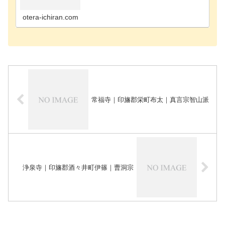
寺千葉市花見川区のお寺千葉市稲毛区のお寺千葉市
緑区のお寺千葉市若葉区のお寺長生郡長南町のお寺
長生郡長生…
otera-ichiran.com
常福寺｜印旛郡栄町布太｜真言宗智山派
浄泉寺｜印旛郡酒々井町伊篠｜曹洞宗