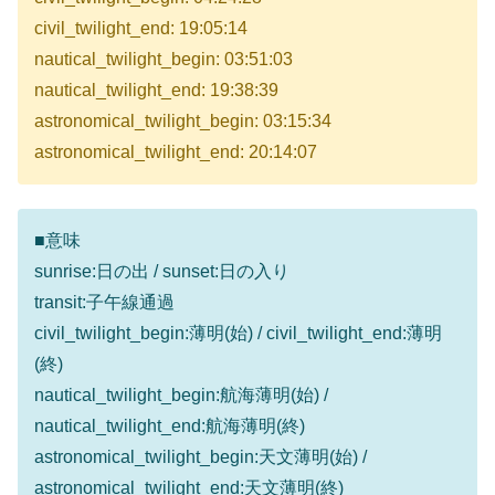
civil_twilight_end: 19:05:14
nautical_twilight_begin: 03:51:03
nautical_twilight_end: 19:38:39
astronomical_twilight_begin: 03:15:34
astronomical_twilight_end: 20:14:07
■意味
sunrise:日の出 / sunset:日の入り
transit:子午線通過
civil_twilight_begin:薄明(始) / civil_twilight_end:薄明
(終)
nautical_twilight_begin:航海薄明(始) /
nautical_twilight_end:航海薄明(終)
astronomical_twilight_begin:天文薄明(始) /
astronomical_twilight_end:天文薄明(終)