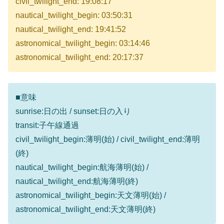
civil_twilight_end: 19:08:17
nautical_twilight_begin: 03:50:31
nautical_twilight_end: 19:41:52
astronomical_twilight_begin: 03:14:46
astronomical_twilight_end: 20:17:37
■意味
sunrise:日の出 / sunset:日の入り
transit:子午線通過
civil_twilight_begin:薄明(始) / civil_twilight_end:薄明
(終)
nautical_twilight_begin:航海薄明(始) /
nautical_twilight_end:航海薄明(終)
astronomical_twilight_begin:天文薄明(始) /
astronomical_twilight_end:天文薄明(終)