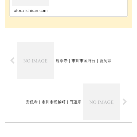
寺千葉市花見川区のお寺千葉市稲毛区のお寺千葉市
緑区のお寺千葉市若葉区のお寺長生郡長南町のお寺
長生郡長生…
otera-ichiran.com
総寧寺｜市川市国府台｜曹洞宗
安穏寺｜市川市稲越町｜日蓮宗