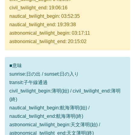
civil_twilight_end: 19:06:16
nautical_twilight_begin: 03:52:35
nautical_twilight_end: 19:39:38
astronomical_twilight_begin: 03:17:11
astronomical_twilight_end: 20:15:02
■意味
sunrise:日の出 / sunset:日の入り
transit:子午線通過
civil_twilight_begin:薄明(始) / civil_twilight_end:薄明
(終)
nautical_twilight_begin:航海薄明(始) /
nautical_twilight_end:航海薄明(終)
astronomical_twilight_begin:天文薄明(始) /
astronomical_twilight_end:天文薄明(終)