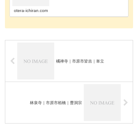
寺千葉市花見川区のお寺千葉市稲毛区のお寺千葉市
緑区のお寺千葉市若葉区のお寺長生郡長南町のお寺
長生郡長生…
otera-ichiran.com
橘禅寺｜市原市皆吉｜単立
林泉寺｜市原市栢橋｜曹洞宗