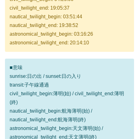
civil_twilight_end: 19:05:37
nautical_twilight_begin: 03:51:44
nautical_twilight_end: 19:38:52
astronomical_twilight_begin: 03:16:26
astronomical_twilight_end: 20:14:10
■意味
sunrise:日の出 / sunset:日の入り
transit:子午線通過
civil_twilight_begin:薄明(始) / civil_twilight_end:薄明
(終)
nautical_twilight_begin:航海薄明(始) /
nautical_twilight_end:航海薄明(終)
astronomical_twilight_begin:天文薄明(始) /
astronomical_twilight_end:天文薄明(終)