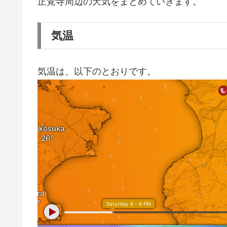
正覚寺周辺の天気をまとめていきます。
気温
気温は、以下のとおりです。