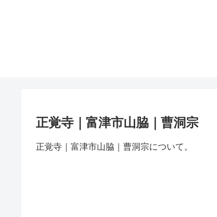
正覚寺｜富津市山脇｜曹洞宗
正覚寺｜富津市山脇｜曹洞宗について。