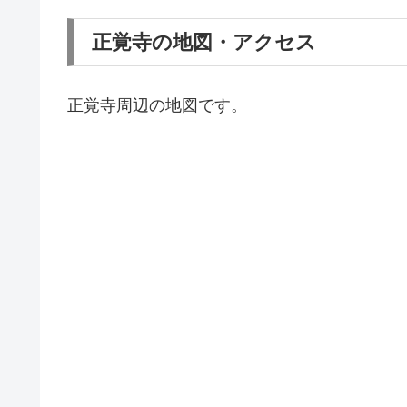
正覚寺の地図・アクセス
正覚寺周辺の地図です。