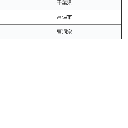
千葉県
富津市
曹洞宗