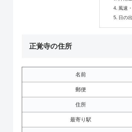
風速
日の
正覚寺の住所
名前
郵便
住所
最寄り駅