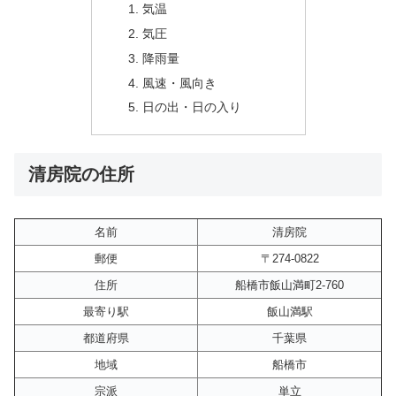
気温
気圧
降雨量
風速・風向き
日の出・日の入り
清房院の住所
名前
清房院
郵便
〒274-0822
住所
船橋市飯山満町2-760
最寄り駅
飯山満駅
都道府県
千葉県
地域
船橋市
宗派
単立