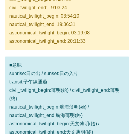
civil_twilight_end: 19:03:24
nautical_twilight_begin: 03:54:10
nautical_twilight_end: 19:36:31
astronomical_twilight_begin: 03:19:08
astronomical_twilight_end: 20:11:33
■意味
sunrise:日の出 / sunset:日の入り
transit:子午線通過
civil_twilight_begin:薄明(始) / civil_twilight_end:薄明
(終)
nautical_twilight_begin:航海薄明(始) /
nautical_twilight_end:航海薄明(終)
astronomical_twilight_begin:天文薄明(始) /
astronomical_twilight_end:天文薄明(終)