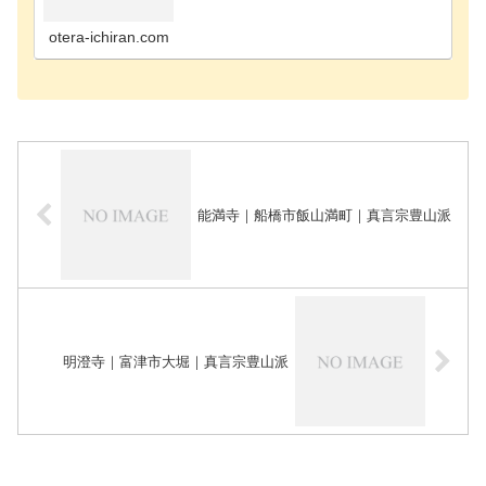
寺千葉市花見川区のお寺千葉市稲毛区のお寺千葉市
緑区のお寺千葉市若葉区のお寺長生郡長南町のお寺
長生郡長生…
otera-ichiran.com
能満寺｜船橋市飯山満町｜真言宗豊山派
明澄寺｜富津市大堀｜真言宗豊山派