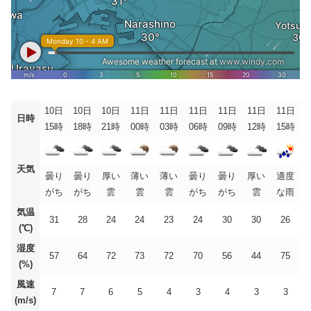
10日
10日
10日
11日
11日
11日
11日
11日
11日
日時
15時
18時
21時
00時
03時
06時
09時
12時
15時
天気
曇り
曇り
厚い
薄い
薄い
曇り
曇り
厚い
適度
がち
がち
雲
雲
雲
がち
がち
雲
な雨
気温
31
28
24
24
23
24
30
30
26
(℃)
湿度
57
64
72
73
72
70
56
44
75
(%)
風速
7
7
6
5
4
3
4
3
3
(m/s)