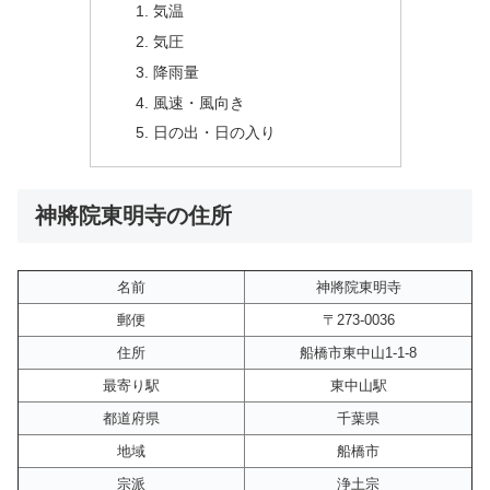
気温
気圧
降雨量
風速・風向き
日の出・日の入り
神將院東明寺の住所
名前
神將院東明寺
郵便
〒273-0036
住所
船橋市東中山1-1-8
最寄り駅
東中山駅
都道府県
千葉県
地域
船橋市
宗派
浄土宗