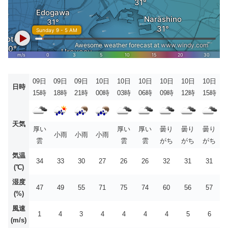
09日
09日
09日
10日
10日
10日
10日
10日
10日
日時
15時
18時
21時
00時
03時
06時
09時
12時
15時
天気
厚い
厚い
厚い
曇り
曇り
曇り
小雨
小雨
小雨
雲
雲
雲
がち
がち
がち
気温
34
33
30
27
26
26
32
31
31
(℃)
湿度
47
49
55
71
75
74
60
56
57
(%)
風速
1
4
3
4
4
4
4
5
6
(m/s)