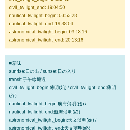
civil_twilight_end: 19:04:50
nautical_twilight_begin: 03:53:28
nautical_twilight_end: 19:38:04
astronomical_twilight_begin: 03:18:16
astronomical_twilight_end: 20:13:16
■意味
sunrise:日の出 / sunset:日の入り
transit:子午線通過
civil_twilight_begin:薄明(始) / civil_twilight_end:薄明
(終)
nautical_twilight_begin:航海薄明(始) /
nautical_twilight_end:航海薄明(終)
astronomical_twilight_begin:天文薄明(始) /
astronomical_twilight_end:天文薄明(終)