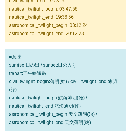
civil_twilight_end: 19:03:29
nautical_twilight_begin: 03:47:56
nautical_twilight_end: 19:36:56
astronomical_twilight_begin: 03:12:24
astronomical_twilight_end: 20:12:28
■意味
sunrise:日の出 / sunset:日の入り
transit:子午線通過
civil_twilight_begin:薄明(始) / civil_twilight_end:薄明
(終)
nautical_twilight_begin:航海薄明(始) /
nautical_twilight_end:航海薄明(終)
astronomical_twilight_begin:天文薄明(始) /
astronomical_twilight_end:天文薄明(終)