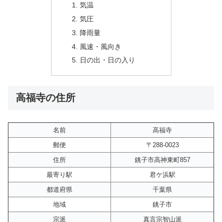
気温
気圧
降雨量
風速・風向き
日の出・日の入り
高福寺の住所
名前
高福寺
郵便
〒288-0023
住所
銚子市高神東町857
最寄り駅
君ケ浜駅
都道府県
千葉県
地域
銚子市
宗派
真言宗智山派