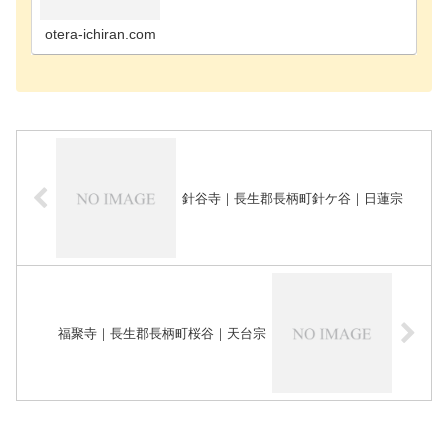
寺千葉市花見川区のお寺千葉市稲毛区のお寺千葉市
緑区のお寺千葉市若葉区のお寺長生郡長南町のお寺
長生郡長生…
otera-ichiran.com
針谷寺｜長生郡長柄町針ケ谷｜日蓮宗
福聚寺｜長生郡長柄町桜谷｜天台宗