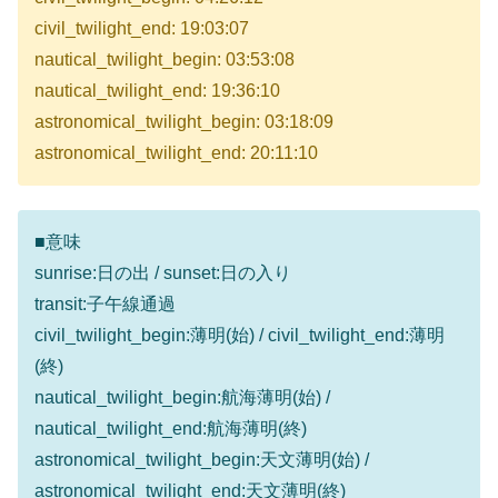
civil_twilight_end: 19:03:07
nautical_twilight_begin: 03:53:08
nautical_twilight_end: 19:36:10
astronomical_twilight_begin: 03:18:09
astronomical_twilight_end: 20:11:10
■意味
sunrise:日の出 / sunset:日の入り
transit:子午線通過
civil_twilight_begin:薄明(始) / civil_twilight_end:薄明
(終)
nautical_twilight_begin:航海薄明(始) /
nautical_twilight_end:航海薄明(終)
astronomical_twilight_begin:天文薄明(始) /
astronomical_twilight_end:天文薄明(終)