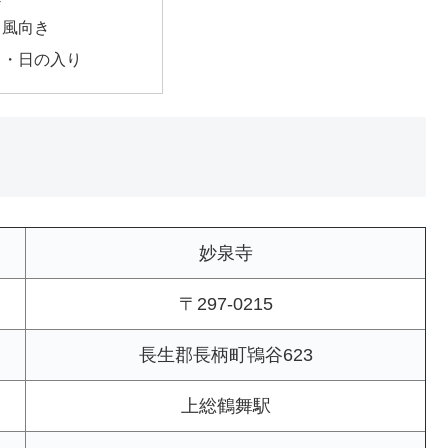
・風向き
出・日の入り
妙泉寺
〒297-0215
長生郡長柄町鴇谷623
上総鶴舞駅