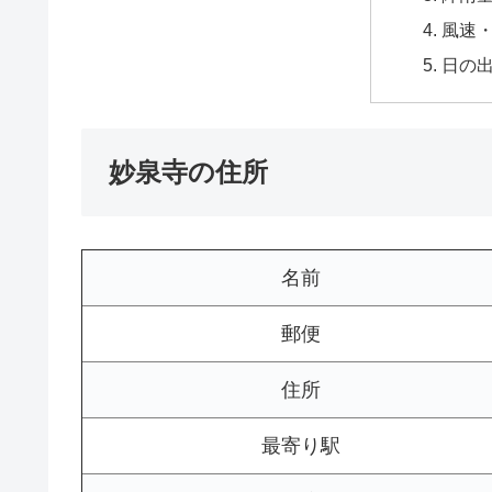
風速
日の
妙泉寺の住所
名前
郵便
住所
最寄り駅