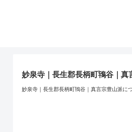
妙泉寺｜長生郡長柄町鴇谷｜真
妙泉寺｜長生郡長柄町鴇谷｜真言宗豊山派に