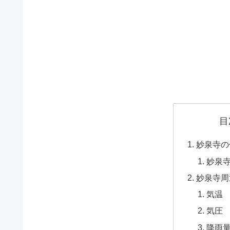
目
妙泉寺の
妙泉
妙泉寺周
気温
気圧
降雨