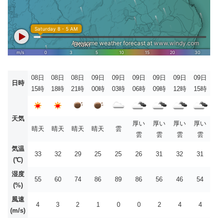
08日
08日
08日
09日
09日
09日
09日
09日
09日
日時
15時
18時
21時
00時
03時
06時
09時
12時
15時
天気
厚い
厚い
厚い
厚い
晴天
晴天
晴天
晴天
雲
雲
雲
雲
雲
気温
33
32
29
25
25
26
31
32
31
(℃)
湿度
55
60
74
86
89
86
56
46
54
(%)
風速
4
3
2
1
0
0
2
4
4
(m/s)