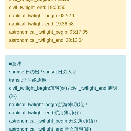
civil_twilight_end: 19:03:50
nautical_twilight_begin: 03:52:11
nautical_twilight_end: 19:36:58
astronomical_twilight_begin: 03:17:05
astronomical_twilight_end: 20:12:04
■意味
sunrise:日の出 / sunset:日の入り
transit:子午線通過
civil_twilight_begin:薄明(始) / civil_twilight_end:薄明
(終)
nautical_twilight_begin:航海薄明(始) /
nautical_twilight_end:航海薄明(終)
astronomical_twilight_begin:天文薄明(始) /
astronomical_twilight_end:天文薄明(終)