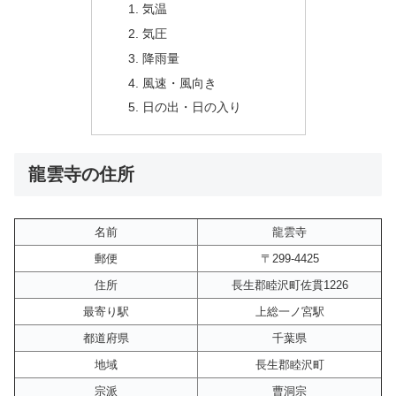
気温
気圧
降雨量
風速・風向き
日の出・日の入り
龍雲寺の住所
名前
龍雲寺
郵便
〒299-4425
住所
長生郡睦沢町佐貫1226
最寄り駅
上総一ノ宮駅
都道府県
千葉県
地域
長生郡睦沢町
宗派
曹洞宗