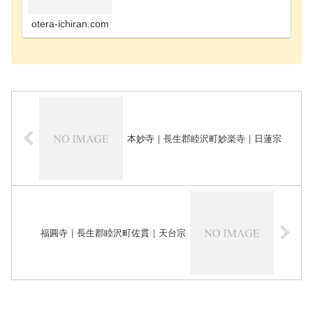
寺千葉市花見川区のお寺千葉市稲毛区のお寺千葉市
緑区のお寺千葉市若葉区のお寺長生郡長南町のお寺
長生郡長生…
otera-ichiran.com
本妙寺｜長生郡睦沢町妙楽寺｜日蓮宗
福圓寺｜長生郡睦沢町佐貫｜天台宗