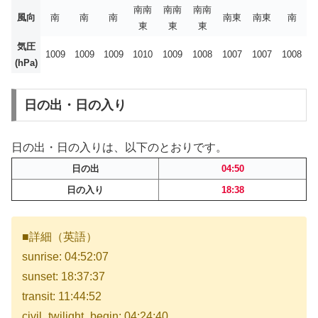
南南
南南
南南
風向
南
南
南
南東
南東
南
東
東
東
気圧
1009
1009
1009
1010
1009
1008
1007
1007
1008
(hPa)
日の出・日の入り
日の出・日の入りは、以下のとおりです。
日の出
04:50
日の入り
18:38
■詳細（英語）
sunrise: 04:52:07
sunset: 18:37:37
transit: 11:44:52
civil_twilight_begin: 04:24:40