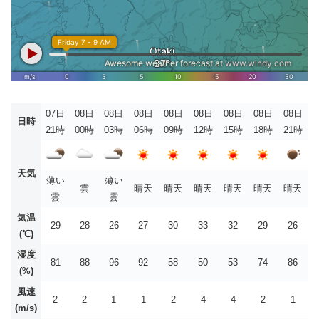
07日
08日
08日
08日
08日
08日
08日
08日
08日
日時
21時
00時
03時
06時
09時
12時
15時
18時
21時
天気
薄い
薄い
雲
晴天
晴天
晴天
晴天
晴天
晴天
雲
雲
気温
29
28
26
27
30
33
32
29
26
(℃)
湿度
81
88
96
92
58
50
53
74
86
(%)
風速
2
2
1
1
2
4
4
2
1
(m/s)