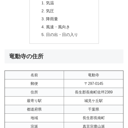
気温
気圧
降雨量
風速・風向き
日の出・日の入り
竜動寺の住所
名前
竜動寺
郵便
〒297-0145
住所
長生郡長南町佐坪2389
最寄り駅
城見ケ丘駅
都道府県
千葉県
地域
長生郡長南町
宗派
真言宗豊山派