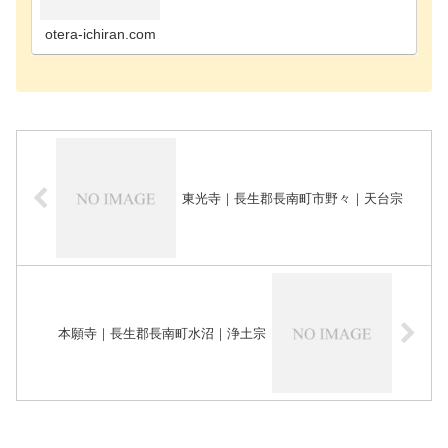
寺千葉市花見川区のお寺千葉市稲毛区のお寺千葉市
緑区のお寺千葉市若葉区のお寺長生郡長南町のお寺
長生郡長生…
otera-ichiran.com
東光寺｜長生郡長南町市野々｜天台宗
本願寺｜長生郡長南町水沼｜浄土宗