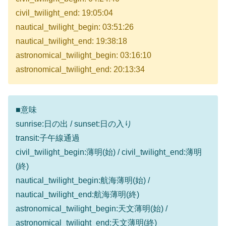
civil_twilight_end: 19:05:04
nautical_twilight_begin: 03:51:26
nautical_twilight_end: 19:38:18
astronomical_twilight_begin: 03:16:10
astronomical_twilight_end: 20:13:34
■意味
sunrise:日の出 / sunset:日の入り
transit:子午線通過
civil_twilight_begin:薄明(始) / civil_twilight_end:薄明
(終)
nautical_twilight_begin:航海薄明(始) /
nautical_twilight_end:航海薄明(終)
astronomical_twilight_begin:天文薄明(始) /
astronomical_twilight_end:天文薄明(終)