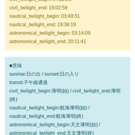
civil_twilight_end: 19:02:59
nautical_twilight_begin: 03:49:31
nautical_twilight_end: 19:36:19
astronomical_twilight_begin: 03:14:09
astronomical_twilight_end: 20:11:41
■意味
sunrise:日の出 / sunset:日の入り
transit:子午線通過
civil_twilight_begin:薄明(始) / civil_twilight_end:薄明
(終)
nautical_twilight_begin:航海薄明(始) /
nautical_twilight_end:航海薄明(終)
astronomical_twilight_begin:天文薄明(始) /
astronomical_twilight_end:天文薄明(終)