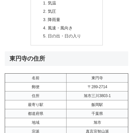
気温
気圧
降雨量
風速・風向き
日の出・日の入り
東円寺の住所
名前
東円寺
郵便
〒289-2714
住所
旭市三川3803-1
最寄り駅
飯岡駅
都道府県
千葉県
地域
旭市
宗派
真言宗智山派