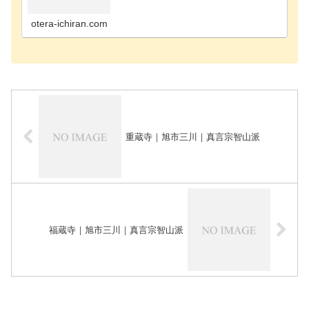
寺千葉市花見川区のお寺千葉市稲毛区のお寺千葉市
緑区のお寺千葉市若葉区のお寺長生郡長南町のお寺
長生郡長生…
otera-ichiran.com
重蔵寺｜旭市三川｜真言宗智山派
福蔵寺｜旭市三川｜真言宗智山派