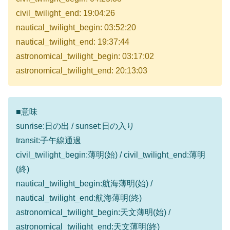
civil_twilight_end: 19:04:26
nautical_twilight_begin: 03:52:20
nautical_twilight_end: 19:37:44
astronomical_twilight_begin: 03:17:02
astronomical_twilight_end: 20:13:03
■意味
sunrise:日の出 / sunset:日の入り
transit:子午線通過
civil_twilight_begin:薄明(始) / civil_twilight_end:薄明
(終)
nautical_twilight_begin:航海薄明(始) /
nautical_twilight_end:航海薄明(終)
astronomical_twilight_begin:天文薄明(始) /
astronomical_twilight_end:天文薄明(終)