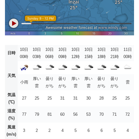
10日
10日
10日
10日
10日
10日
10日
10日
11日
日時
00時
03時
06時
09時
12時
15時
18時
21時
00時
天気
厚い
曇り
曇り
厚い
厚い
曇り
曇り
小雨
雲
雲
がち
がち
雲
雲
がち
がち
気温
27
25
25
31
31
30
28
25
25
(℃)
湿度
77
79
81
60
56
53
70
71
72
(%)
風速
3
2
2
4
5
6
6
5
4
(m/s)