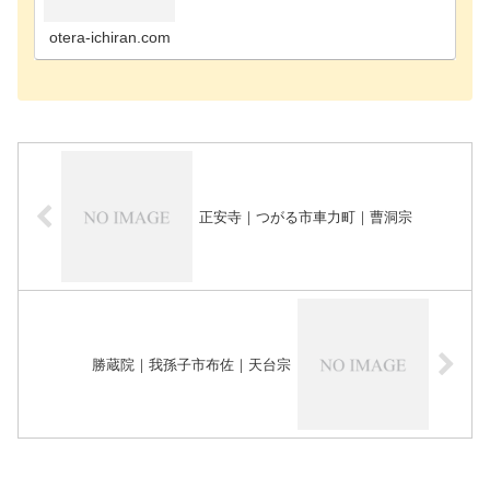
寺千葉市花見川区のお寺千葉市稲毛区のお寺千葉市
緑区のお寺千葉市若葉区のお寺長生郡長南町のお寺
長生郡長生…
otera-ichiran.com
正安寺｜つがる市車力町｜曹洞宗
勝蔵院｜我孫子市布佐｜天台宗