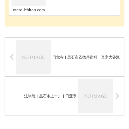
寺東津軽郡外ヶ浜町のお寺東津軽郡今別町のお寺平
川市のお寺東津軽郡蓬田村のお寺上北郡野辺地町の
お寺弘前市…
otera-ichiran.com
円覚寺｜黒石市乙徳兵衛町｜真宗大谷派
法嶺院｜黒石市上十川｜日蓮宗