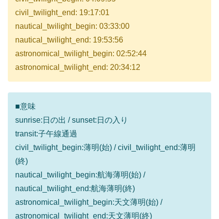
civil_twilight_end: 19:17:01
nautical_twilight_begin: 03:33:00
nautical_twilight_end: 19:53:56
astronomical_twilight_begin: 02:52:44
astronomical_twilight_end: 20:34:12
■意味
sunrise:日の出 / sunset:日の入り
transit:子午線通過
civil_twilight_begin:薄明(始) / civil_twilight_end:薄明
(終)
nautical_twilight_begin:航海薄明(始) /
nautical_twilight_end:航海薄明(終)
astronomical_twilight_begin:天文薄明(始) /
astronomical_twilight_end:天文薄明(終)