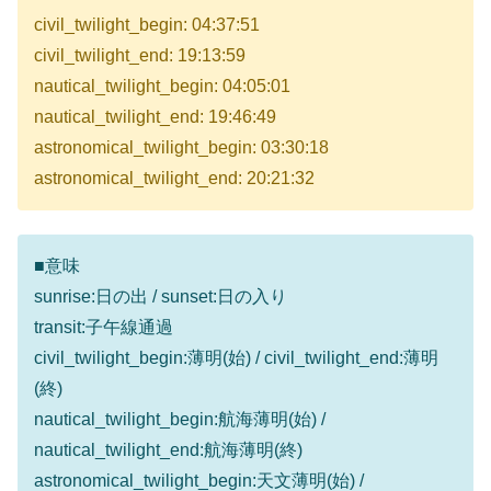
civil_twilight_begin: 04:37:51
civil_twilight_end: 19:13:59
nautical_twilight_begin: 04:05:01
nautical_twilight_end: 19:46:49
astronomical_twilight_begin: 03:30:18
astronomical_twilight_end: 20:21:32
■意味
sunrise:日の出 / sunset:日の入り
transit:子午線通過
civil_twilight_begin:薄明(始) / civil_twilight_end:薄明
(終)
nautical_twilight_begin:航海薄明(始) /
nautical_twilight_end:航海薄明(終)
astronomical_twilight_begin:天文薄明(始) /