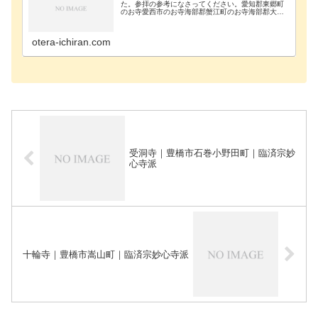
た。参拝の参考になさってください。愛知郡東郷町
のお寺愛西市のお寺海部郡蟹江町のお寺海部郡大治
町のお寺海部郡飛島村のお寺あま市のお寺安城市の
お寺知立市のお寺知多郡阿久比町のお寺知多郡東浦
町のお寺知…
otera-ichiran.com
受洞寺｜豊橋市石巻小野田町｜臨済宗妙
心寺派
十輪寺｜豊橋市嵩山町｜臨済宗妙心寺派