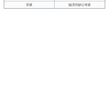
宗派
臨済宗妙心寺派