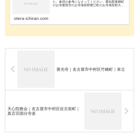
た。参拝の参考になさってください。愛知郡東郷町
のお寺愛西市のお寺海部郡蟹江町のお寺海部郡大治
町のお寺海部郡飛島村のお寺あま市のお寺安城市の
お寺知立市のお寺知多郡阿久比町のお寺知多郡東浦
町のお寺知…
otera-ichiran.com
善光寺｜名古屋市中村区竹橋町｜単立
天心院教会｜名古屋市中村区佐古前町｜
真言宗国分寺派