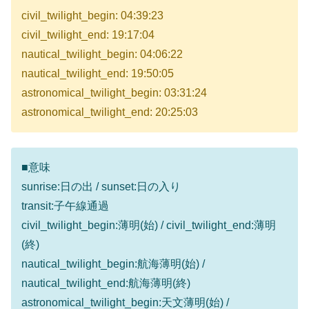
civil_twilight_begin: 04:39:23
civil_twilight_end: 19:17:04
nautical_twilight_begin: 04:06:22
nautical_twilight_end: 19:50:05
astronomical_twilight_begin: 03:31:24
astronomical_twilight_end: 20:25:03
■意味
sunrise:日の出 / sunset:日の入り
transit:子午線通過
civil_twilight_begin:薄明(始) / civil_twilight_end:薄明
(終)
nautical_twilight_begin:航海薄明(始) /
nautical_twilight_end:航海薄明(終)
astronomical_twilight_begin:天文薄明(始) /