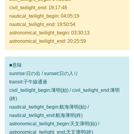
civil_twilight_end: 19:17:48
nautical_twilight_begin: 04:05:19
nautical_twilight_end: 19:50:54
astronomical_twilight_begin: 03:30:13
astronomical_twilight_end: 20:25:59
■意味
sunrise:日の出 / sunset:日の入り
transit:子午線通過
civil_twilight_begin:薄明(始) / civil_twilight_end:薄明
(終)
nautical_twilight_begin:航海薄明(始) /
nautical_twilight_end:航海薄明(終)
astronomical_twilight_begin:天文薄明(始) /
astronomical_twilight_end:天文薄明(終)