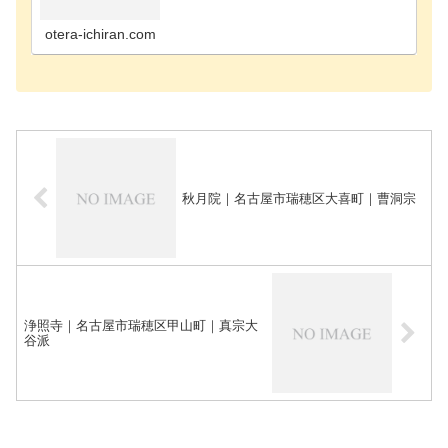
町のお寺海部郡飛島村のお寺あま市のお寺安城市の
お寺知立市のお寺知多郡阿久比町のお寺知多郡東浦
町のお寺知…
otera-ichiran.com
秋月院｜名古屋市瑞穂区大喜町｜曹洞宗
浄照寺｜名古屋市瑞穂区甲山町｜真宗大
谷派