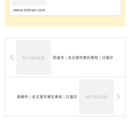
町のお寺海部郡飛島村のお寺あま市のお寺安城市の
お寺知立市のお寺知多郡阿久比町のお寺知多郡東浦
町のお寺知…
otera-ichiran.com
照遠寺｜名古屋市東区東桜｜日蓮宗
真柳寺｜名古屋市東区東桜｜日蓮宗