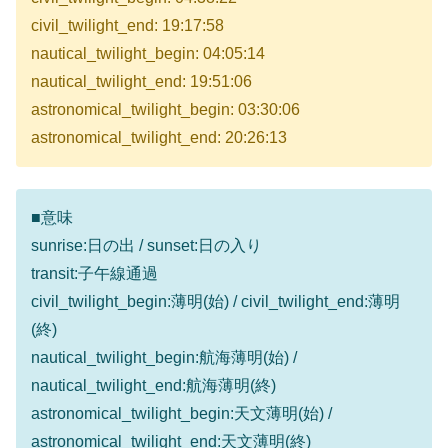
civil_twilight_end: 19:17:58
nautical_twilight_begin: 04:05:14
nautical_twilight_end: 19:51:06
astronomical_twilight_begin: 03:30:06
astronomical_twilight_end: 20:26:13
■意味
sunrise:日の出 / sunset:日の入り
transit:子午線通過
civil_twilight_begin:薄明(始) / civil_twilight_end:薄明
(終)
nautical_twilight_begin:航海薄明(始) /
nautical_twilight_end:航海薄明(終)
astronomical_twilight_begin:天文薄明(始) /
astronomical_twilight_end:天文薄明(終)