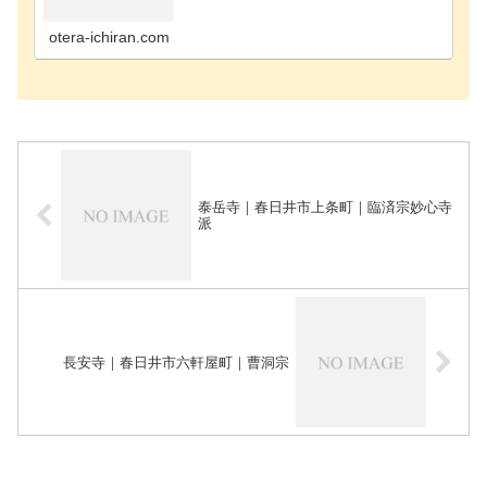
町のお寺海部郡飛島村のお寺あま市のお寺安城市の
お寺知立市のお寺知多郡阿久比町のお寺知多郡東浦
町のお寺知…
otera-ichiran.com
泰岳寺｜春日井市上条町｜臨済宗妙心寺
派
長安寺｜春日井市六軒屋町｜曹洞宗