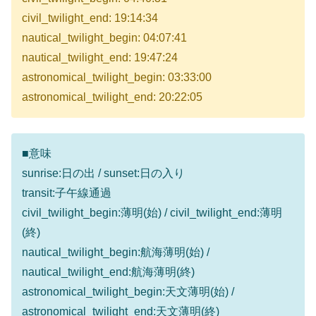
civil_twilight_end: 19:14:34
nautical_twilight_begin: 04:07:41
nautical_twilight_end: 19:47:24
astronomical_twilight_begin: 03:33:00
astronomical_twilight_end: 20:22:05
■意味
sunrise:日の出 / sunset:日の入り
transit:子午線通過
civil_twilight_begin:薄明(始) / civil_twilight_end:薄明
(終)
nautical_twilight_begin:航海薄明(始) /
nautical_twilight_end:航海薄明(終)
astronomical_twilight_begin:天文薄明(始) /
astronomical_twilight_end:天文薄明(終)