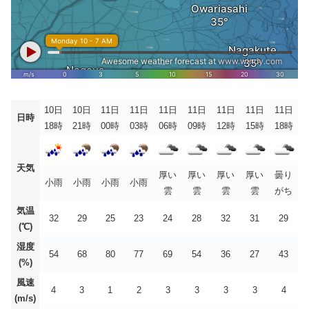
10日
10日
11日
11日
11日
11日
11日
11日
11日
日時
18時
21時
00時
03時
06時
09時
12時
15時
18時
天気
厚い
厚い
厚い
厚い
曇り
小雨
小雨
小雨
小雨
雲
雲
雲
雲
がち
気温
32
29
25
23
24
28
32
31
29
(℃)
湿度
54
68
80
77
69
54
36
27
43
(%)
風速
4
3
1
2
3
3
3
3
4
(m/s)