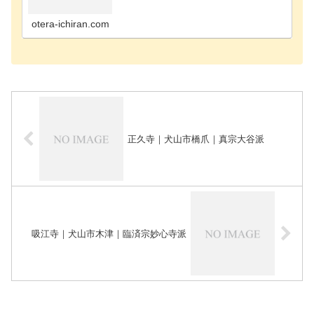
町のお寺海部郡飛島村のお寺あま市のお寺安城市の
お寺知立市のお寺知多郡阿久比町のお寺知多郡東浦
町のお寺知…
otera-ichiran.com
正久寺｜犬山市橋爪｜真宗大谷派
吸江寺｜犬山市木津｜臨済宗妙心寺派