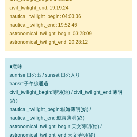
civil_twilight_end: 19:19:24
nautical_twilight_begin: 04:03:36
nautical_twilight_end: 19:52:46
astronomical_twilight_begin: 03:28:09
astronomical_twilight_end: 20:28:12
■意味
sunrise:日の出 / sunset:日の入り
transit:子午線通過
civil_twilight_begin:薄明(始) / civil_twilight_end:薄明
(終)
nautical_twilight_begin:航海薄明(始) /
nautical_twilight_end:航海薄明(終)
astronomical_twilight_begin:天文薄明(始) /
astronomical_twilight_end:天文薄明(終)