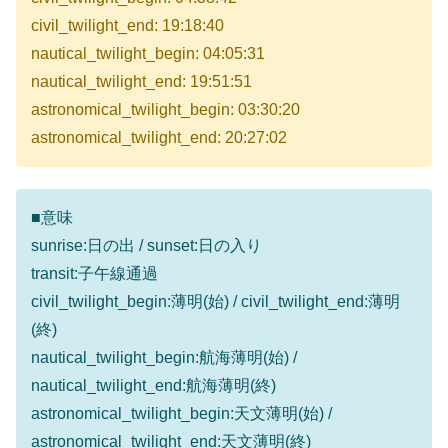
civil_twilight_end: 19:18:40
nautical_twilight_begin: 04:05:31
nautical_twilight_end: 19:51:51
astronomical_twilight_begin: 03:30:20
astronomical_twilight_end: 20:27:02
■意味
sunrise:日の出 / sunset:日の入り
transit:子午線通過
civil_twilight_begin:薄明(始) / civil_twilight_end:薄明
(終)
nautical_twilight_begin:航海薄明(始) /
nautical_twilight_end:航海薄明(終)
astronomical_twilight_begin:天文薄明(始) /
astronomical_twilight_end:天文薄明(終)