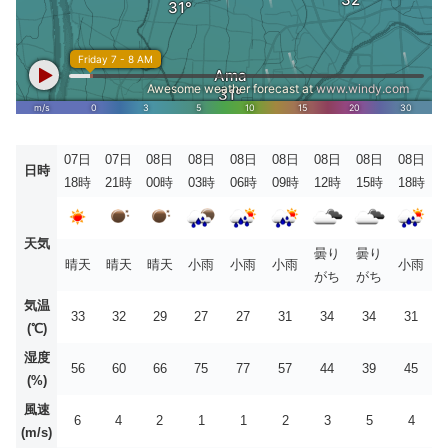
07日
07日
08日
08日
08日
08日
08日
08日
08日
日時
18時
21時
00時
03時
06時
09時
12時
15時
18時
天気
曇り
曇り
晴天
晴天
晴天
小雨
小雨
小雨
小雨
がち
がち
気温
33
32
29
27
27
31
34
34
31
(℃)
湿度
56
60
66
75
77
57
44
39
45
(%)
風速
6
4
2
1
1
2
3
5
4
(m/s)