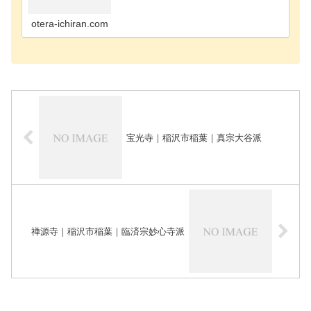
町のお寺海部郡飛島村のお寺あま市のお寺安城市の
お寺知立市のお寺知多郡阿久比町のお寺知多郡東浦
町のお寺知…
otera-ichiran.com
宝光寺｜稲沢市稲葉｜真宗大谷派
禅源寺｜稲沢市稲葉｜臨済宗妙心寺派