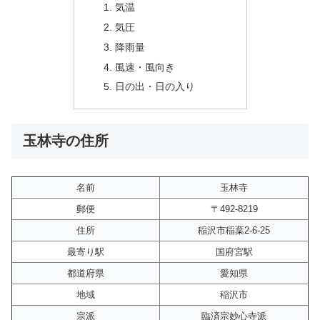
気温
気圧
降雨量
風速・風向き
日の出・日の入り
玉林寺の住所
名前
玉林寺
郵便
〒492-8219
住所
稲沢市稲葉2-6-25
最寄り駅
国府宮駅
都道府県
愛知県
地域
稲沢市
宗派
臨済宗妙心寺派