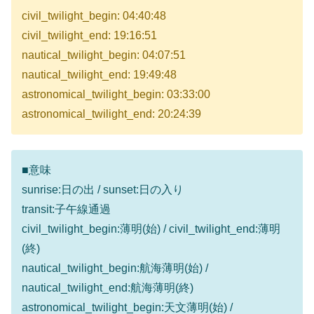
civil_twilight_begin: 04:40:48
civil_twilight_end: 19:16:51
nautical_twilight_begin: 04:07:51
nautical_twilight_end: 19:49:48
astronomical_twilight_begin: 03:33:00
astronomical_twilight_end: 20:24:39
■意味
sunrise:日の出 / sunset:日の入り
transit:子午線通過
civil_twilight_begin:薄明(始) / civil_twilight_end:薄明
(終)
nautical_twilight_begin:航海薄明(始) /
nautical_twilight_end:航海薄明(終)
astronomical_twilight_begin:天文薄明(始) /