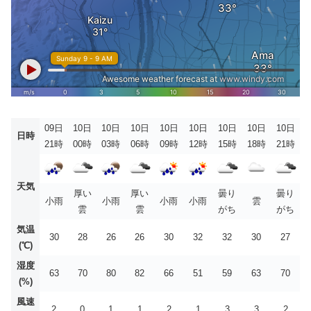
09日
10日
10日
10日
10日
10日
10日
10日
10日
日時
21時
00時
03時
06時
09時
12時
15時
18時
21時
天気
厚い
厚い
曇り
曇り
小雨
小雨
小雨
小雨
雲
雲
雲
がち
がち
気温
30
28
26
26
30
32
32
30
27
(℃)
湿度
63
70
80
82
66
51
59
63
70
(%)
風速
2
0
1
1
2
1
3
3
2