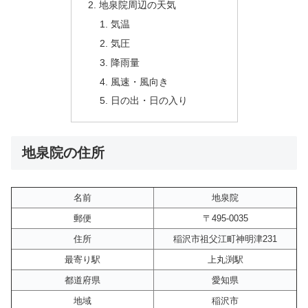
地泉院周辺の天気
気温
気圧
降雨量
風速・風向き
日の出・日の入り
地泉院の住所
名前
地泉院
郵便
〒495-0035
住所
稲沢市祖父江町神明津231
最寄り駅
上丸渕駅
都道府県
愛知県
地域
稲沢市