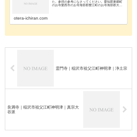
た。参拝の参考になさってください。愛知郡東郷町
のお寺愛西市のお寺海部郡蟹江町のお寺海部郡大治
町のお寺海部郡飛島村のお寺あま市のお寺安城市の
お寺知立市のお寺知多郡阿久比町のお寺知多郡東浦
町のお寺知…
otera-ichiran.com
霊門寺｜稲沢市祖父江町神明津｜浄土宗
良満寺｜稲沢市祖父江町神明津｜真宗大
谷派