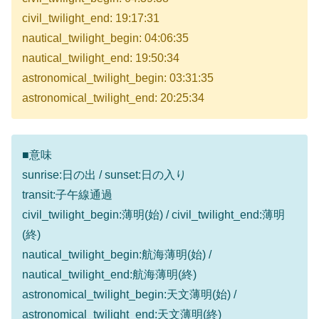
civil_twilight_end: 19:17:31
nautical_twilight_begin: 04:06:35
nautical_twilight_end: 19:50:34
astronomical_twilight_begin: 03:31:35
astronomical_twilight_end: 20:25:34
■意味
sunrise:日の出 / sunset:日の入り
transit:子午線通過
civil_twilight_begin:薄明(始) / civil_twilight_end:薄明
(終)
nautical_twilight_begin:航海薄明(始) /
nautical_twilight_end:航海薄明(終)
astronomical_twilight_begin:天文薄明(始) /
astronomical_twilight_end:天文薄明(終)