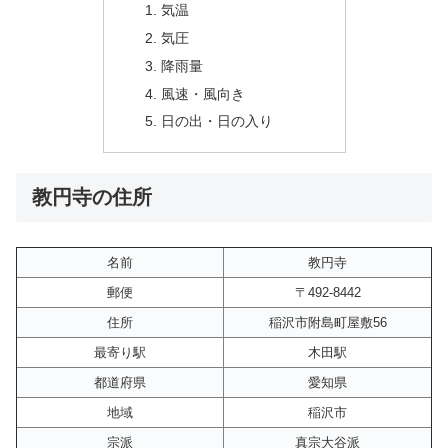
気温
気圧
降雨量
風速・風向き
日の出・日の入り
教円寺の住所
名前
教円寺
郵便
〒492-8442
住所
稲沢市附島町屋敷56
最寄り駅
木田駅
都道府県
愛知県
地域
稲沢市
宗派
真宗大谷派