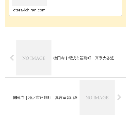
町のお寺海部郡飛島村のお寺あま市のお寺安城市の
お寺知立市のお寺知多郡阿久比町のお寺知多郡東浦
町のお寺知…
otera-ichiran.com
徳円寺｜稲沢市福島町｜真宗大谷派
開蓮寺｜稲沢市込野町｜真言宗智山派