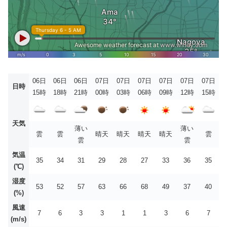
06日
06日
06日
07日
07日
07日
07日
07日
07日
日時
15時
18時
21時
00時
03時
06時
09時
12時
15時
天気
薄い
薄い
雲
雲
晴天
晴天
晴天
晴天
雲
雲
雲
気温
35
34
31
29
28
27
33
36
35
(℃)
湿度
53
52
57
63
66
68
49
37
40
(%)
風速
7
6
3
3
1
1
3
6
7
(m/s)