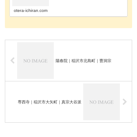
町のお寺海部郡飛島村のお寺あま市のお寺安城市の
お寺知立市のお寺知多郡阿久比町のお寺知多郡東浦
町のお寺知…
otera-ichiran.com
陽春院｜稲沢市北島町｜曹洞宗
専西寺｜稲沢市大矢町｜真宗大谷派