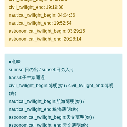
civil_twilight_end: 19:19:38
nautical_twilight_begin: 04:04:36
nautical_twilight_end: 19:52:54
astronomical_twilight_begin: 03:29:16
astronomical_twilight_end: 20:28:14
■意味
sunrise:日の出 / sunset:日の入り
transit:子午線通過
civil_twilight_begin:薄明(始) / civil_twilight_end:薄明
(終)
nautical_twilight_begin:航海薄明(始) /
nautical_twilight_end:航海薄明(終)
astronomical_twilight_begin:天文薄明(始) /
astronomical_twilight_end:天文薄明(終)