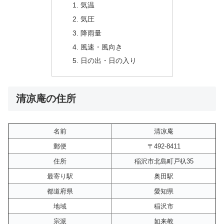
気温
気圧
降雨量
風速・風向き
日の出・日の入り
清凉庵の住所
名前
清凉庵
郵便
〒492-8411
住所
稲沢市北島町戸杁35
最寄り駅
奥田駅
都道府県
愛知県
地域
稲沢市
宗派
如来教