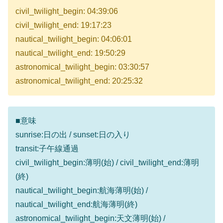
civil_twilight_begin: 04:39:06
civil_twilight_end: 19:17:23
nautical_twilight_begin: 04:06:01
nautical_twilight_end: 19:50:29
astronomical_twilight_begin: 03:30:57
astronomical_twilight_end: 20:25:32
■意味
sunrise:日の出 / sunset:日の入り
transit:子午線通過
civil_twilight_begin:薄明(始) / civil_twilight_end:薄明
(終)
nautical_twilight_begin:航海薄明(始) /
nautical_twilight_end:航海薄明(終)
astronomical_twilight_begin:天文薄明(始) /