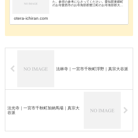
た。参拝の参考になさってください。愛知郡東郷町
のお寺愛西市のお寺海部郡蟹江町のお寺海部郡大治
町のお寺海部郡飛島村のお寺あま市のお寺安城市の
お寺知立市のお寺知多郡阿久比町のお寺知多郡東浦
町のお寺知…
otera-ichiran.com
法林寺｜一宮市千秋町浮野｜真宗大谷派
法光寺｜一宮市千秋町加納馬場｜真宗大
谷派