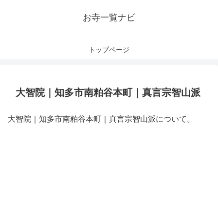
お寺一覧ナビ
トップページ
大智院｜知多市南粕谷本町｜真言宗智山派
大智院｜知多市南粕谷本町｜真言宗智山派について。