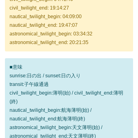
civil_twilight_end: 19:14:27
nautical_twilight_begin: 04:09:00
nautical_twilight_end: 19:47:07
astronomical_twilight_begin: 03:34:32
astronomical_twilight_end: 20:21:35
■意味
sunrise:日の出 / sunset:日の入り
transit:子午線通過
civil_twilight_begin:薄明(始) / civil_twilight_end:薄明
(終)
nautical_twilight_begin:航海薄明(始) /
nautical_twilight_end:航海薄明(終)
astronomical_twilight_begin:天文薄明(始) /
astronomical_twilight_end:天文薄明(終)